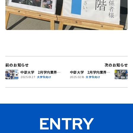
前のお知らせ
次のお知らせ
中部大学 2月学内業界セミ
中部大学 2月学内業界セミ
ナーに参加します＠湯浅糸
ナーに参加しました＠湯浅糸
大学生向け
大学生向け
2025.01.27
2025.02.18
道ホール
道ホール
ENTRY